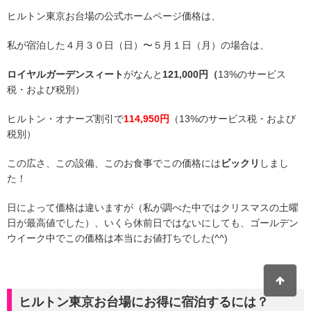
ヒルトン東京お台場の公式ホームページ価格は、
私が宿泊した４月３０日（日）〜５月１日（月）の場合は、
ロイヤルガーデンスィート
がなんと
121,000円（
13%のサービス
税・および税別）
ヒルトン・オナーズ割引で
114,950円
（13%のサービス税・および
税別）
この広さ、この設備、このお食事でこの価格には
ビックリ
しまし
た！
日によって価格は違いますが（私が調べた中ではクリスマスの土曜
日が最高値でした）、いくら休前日ではないにしても、ゴールデン
ウイーク中でこの価格は本当にお値打ちでした(^^)
ヒルトン東京お台場にお得に宿泊するには？